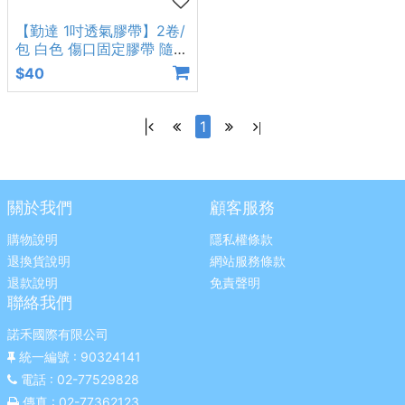
【勤達 1吋透氣膠帶】2卷/
包 白色 傷口固定膠帶 隨身
2入組 一吋 膠帶 不易
$40
|
1
|
關於我們
顧客服務
購物說明
隱私權條款
退換貨說明
網站服務條款
退款說明
免責聲明
聯絡我們
諾禾國際有限公司
統一編號
: 90324141
電話
: 02-77529828
傳真
: 02-77362123