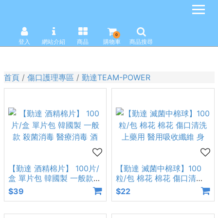
0
登入
網站介紹
商品
購物車
商品搜尋
首頁
傷口護理專區
勤達TEAM-POWER
【勤達 酒精棉片】 100片/
【勤達 滅菌中棉球】100
盒 單片包 韓國製 一般款
粒/包 棉花 棉花 傷口清洗
殺菌消毒 醫療消毒 酒
上藥用 醫用吸收纖維 身
$39
$22