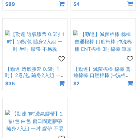
XL 美容美
層 4X4吋 3X3吋 2X
$89
$4
【勤達 透氣膠帶 0.5吋 1
【勤達】滅菌棉棒 棉棒 普
吋】2卷/包 隨身2入組 一
通棉棒 口腔棉棒 沖洗棉棒
吋 半吋 膠帶 不易脫
ENT棉棒 3吋棉棒 單頭
$35
$2