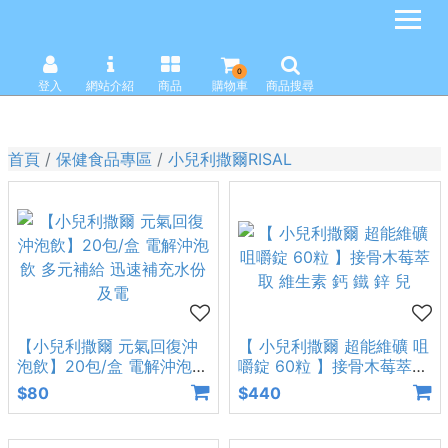
0
登入
網站介紹
商品
購物車
商品搜尋
首頁
保健食品專區
小兒利撒爾RISAL
【小兒利撒爾 元氣回復沖
【 小兒利撒爾 超能維礦 咀
泡飲】20包/盒 電解沖泡飲
嚼錠 60粒 】接骨木莓萃取
多元補給 迅速補充水份及
維生素 鈣 鐵 鋅 兒
$80
$440
電