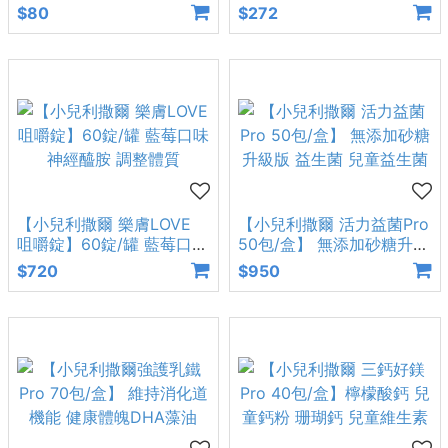
熱貼 成人兒童適用 無
億兒童益生菌 益聲援 比
$80
$272
【小兒利撒爾 樂膚LOVE
【小兒利撒爾 活力益菌Pro
咀嚼錠】60錠/罐 藍莓口味
50包/盒】 無添加砂糖升級
神經醯胺 調整體質
版 益生菌 兒童益生菌
$720
$950