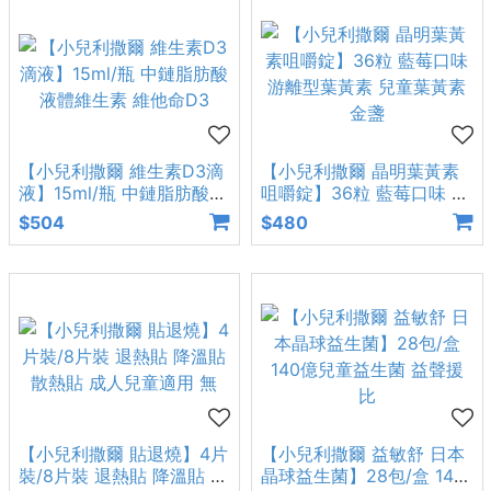
【小兒利撒爾 維生素D3滴
【小兒利撒爾 晶明葉黃素
液】15ml/瓶 中鏈脂肪酸
咀嚼錠】36粒 藍莓口味 游
液體維生素 維他命D3
離型葉黃素 兒童葉黃素 金
$504
$480
盞
【小兒利撒爾 貼退燒】4片
【小兒利撒爾 益敏舒 日本
裝/8片裝 退熱貼 降溫貼 散
晶球益生菌】28包/盒 140