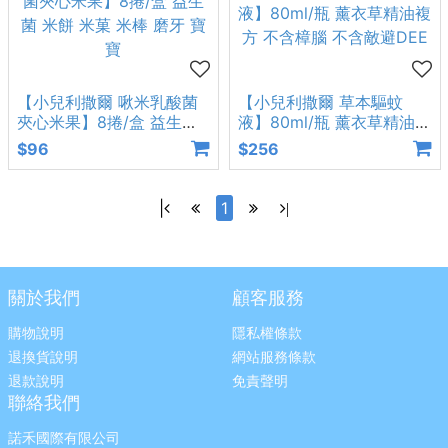
【小兒利撒爾 啾米乳酸菌
【小兒利撒爾 草本驅蚊
夾心米果】8捲/盒 益生菌
液】80ml/瓶 薰衣草精油複
米餅 米菓 米棒 磨牙 寶寶
方 不含樟腦 不含敵避DEE
$96
$256
|
1
|
關於我們
顧客服務
購物說明
隱私權條款
退換貨說明
網站服務條款
退款說明
免責聲明
聯絡我們
諾禾國際有限公司