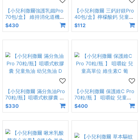
【小兒利撒爾強護乳鐵Pro
【小兒利撒爾 三鈣好鎂Pro
70包/盒】 維持消化道機能
40包/盒】檸檬酸鈣 兒童鈣
健康體魄DHA藻油
粉 珊瑚鈣 兒童維生素
$430
$112
【小兒利撒爾 滿分魚油Pro
【小兒利撒爾 保護維C Pro
70粒/瓶】咀嚼式軟膠囊 兒
70粒/瓶 】 咀嚼錠 兒童高
童魚油 幼兒魚油 D
單位 維生素C 葡
$330
$400