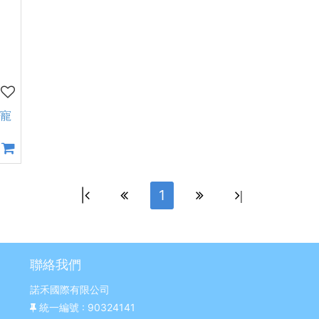
動寵
|
1
|
聯絡我們
諾禾國際有限公司
統一編號
: 90324141