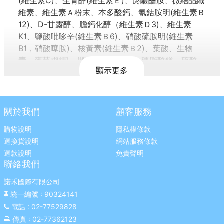
(維生素C)、生育醇(維生素Ｅ)、菸鹼醯胺、微結晶纖
維素、維生素Ａ粉末、本多酸鈣、氰鈷胺明(維生素Ｂ
12)、D-甘露醇、膽鈣化醇（維生素Ｄ3)、維生素
K1、鹽酸吡哆辛(維生素Ｂ6)、硝酸硫胺明(維生素
B1，硝酸噻胺)、核黃素(維生素Ｂ2)、葉酸、生物
素、麥芽糊精}、聚乙烯吡咯烷酮、硬脂酸鎂、硫酸
顯示更多
鋅、二氧化矽、日本玄米萃取物(含10%神經醯胺)
營養標示 : 如圖示
產地:台灣
適用年齡:2歲以上
關於我們
顧客服務
營養標示：詳見圖示
購物說明
隱私權條款
廠商名稱：幸一生醫科技有限公司
退換貨說明
網站服務條款
廠商地址：台北市內湖區潭美街175號
退款說明
免責聲明
廠商電話：0800-221-627
聯絡我們
食品業者登錄字號：A-170474901-00000-0
投保產品責任險字號：國泰產險1516字第
諾禾國際有限公司
10PD03938號
統一編號
: 90324141
食用方式:3歲以下，每日1錠。3-12歲，每日2錠。
電話
: 02-77529828
12歲以上及積極保健期，每日3錠。一日請勿超過3
傳真
: 02-77362123