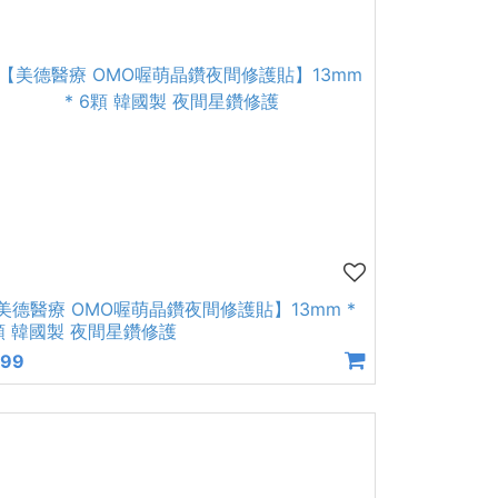
美德醫療 OMO喔萌晶鑽夜間修護貼】13mm *
顆 韓國製 夜間星鑽修護
499