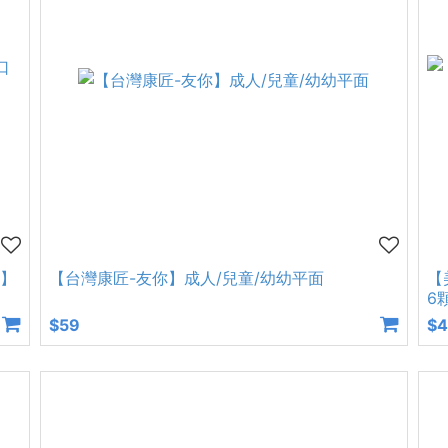
罩】
【台灣康匠-友你】成人/兒童/幼幼平面
【
6
$59
$