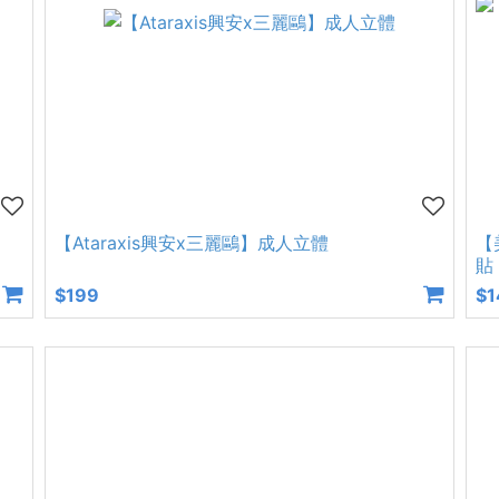
【Ataraxis興安x三麗鷗】成人立體
【
貼
$199
$1