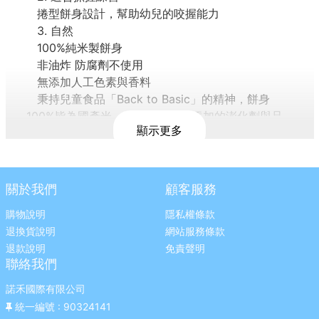
捲型餅身設計，幫助幼兒的咬握能力
3. 自然
100%純米製餅身
非油炸 防腐劑不使用
無添加人工色素與香料
秉持兒童食品「Back to Basic」的精神，餅身
100%皆為國產米，無一般餅乾常添加的澎化劑與品
顯示更多
質改良劑，天然無負擔。另外將「專利芽孢乳酸菌
(Bicillus Coagulans)」，包進了每支米果當中，讓孩
子在吃米果時，補充營養，同時幫助消化道機能健
康，孩子享受香香的米果，媽媽也放心。
關於我們
顧客服務
警語與注意事項：本產品含有雞蛋、牛奶相關製
購物說明
隱私權條款
品，對其過敏者注意。請諮詢專業醫生建議後食用。
退換貨說明
網站服務條款
【小兒利撒爾 啾米乳酸菌夾心米果 蘋果(8入)】
退款說明
免責聲明
每支添加日本孢子型乳酸菌LACRIS 15mg
聯絡我們
質純米香X天然果甘甜
花蓮富麗米｜秉持「Back to Basic」的精神，採用
諾禾國際有限公司
純淨水栽植好米。樸實、營養、無負擔。
統一編號
: 90324141