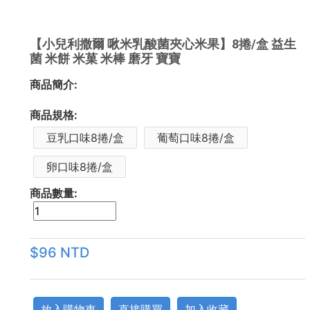
【小兒利撒爾 啾米乳酸菌夾心米果】8捲/盒 益生
菌 米餅 米菓 米棒 磨牙 寶寶
商品簡介:
商品規格:
豆乳口味8捲/盒
葡萄口味8捲/盒
卵口味8捲/盒
商品數量:
$96 NTD
放入購物車
直接購買
加入收藏