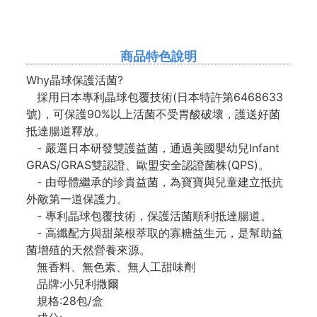
商品特色說明
Why晶球保護活菌?
採用日本專利晶球包覆技術(日本特許第6468633
號)，可保護90%以上活菌不受胃酸破壞，護送好菌
抵達腸道釋放。
- 嚴選日本研發雙護益菌，通過美國嬰幼兒Infant
GRAS/GRAS雙認證、歐盟安全認證菌株(QPS)。
- 由母體繼承的珍貴益菌，為寶寶與兒童建立抵抗
外敵第一道保護力。
- 專利晶球包覆技術，保護活菌順利抵達腸道。
- 高纖配方與甜菜根萃取的寡糖益生元，是幫助益
菌增殖的天然營養來源。
無香料、無色素、無人工甜味劑
品牌:小兒利撒爾
規格:28包/盒