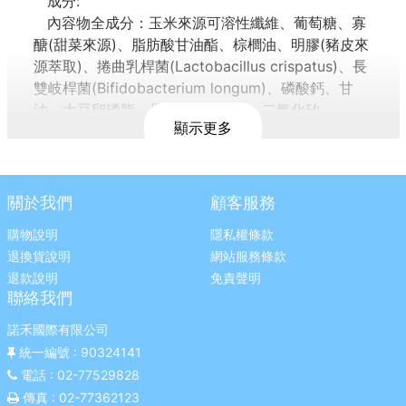
成分:
內容物全成分：玉米來源可溶性纖維、葡萄糖、寡
醣(甜菜來源)、脂肪酸甘油酯、棕櫚油、明膠(豬皮來
源萃取)、捲曲乳桿菌(Lactobacillus crispatus)、長
雙岐桿菌(Bifidobacterium longum)、磷酸鈣、甘
油、大豆卵磷脂、果膠(柑橘來源)、二氧化矽。
顯示更多
產地:日本 靜岡縣
適用年齡:1歲以上
營養標示：詳見圖示
廠商名稱：幸一生醫科技有限公司
關於我們
顧客服務
廠商地址：台北市內湖區潭美街175號
購物說明
隱私權條款
廠商電話：0800-221-627
退換貨說明
網站服務條款
食品業者登錄字號：A-170474901-00000-0
退款說明
免責聲明
投保產品責任險字號：國泰產險1516字第
聯絡我們
05PD02451號
食用方式:1~12歲每日1包，12歲以上每日2包，食
諾禾國際有限公司
用後請多喝開水。可依喜好混入果汁或35ﾟC以下的
統一編號
: 90324141
食品中，有助於輔助食用。請避免咬破晶球，以維持
電話
: 02-77529828
益菌活性。
傳真
: 02-77362123