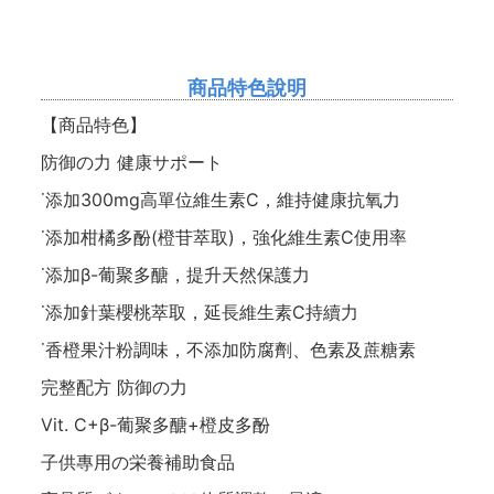
商品特色說明
【商品特色】
防御の力 健康サポート
˙添加300mg高單位維生素C，維持健康抗氧力
˙添加柑橘多酚(橙苷萃取)，強化維生素C使用率
˙添加β-葡聚多醣，提升天然保護力
˙添加針葉櫻桃萃取，延長維生素C持續力
˙香橙果汁粉調味，不添加防腐劑、色素及蔗糖素
完整配方 防御の力
Vit. C+β-葡聚多醣+橙皮多酚
子供專用の栄養補助食品