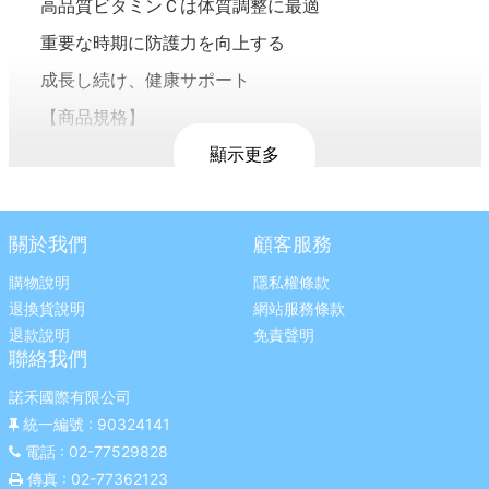
高品質ビタミンＣは体質調整に最適
重要な時期に防護力を向上する
成長し続け、健康サポート
【商品規格】
品牌:小兒利撒爾
顯示更多
品名:御力C 維生素C咀嚼錠
規格:70錠/盒
關於我們
顧客服務
成分:糖粉、L-抗壞血酸鈉、L-抗壞血酸、硬脂酸鎂、
購物說明
隱私權條款
針葉櫻桃萃取(含25%維生素C)、聚乙烯吡咯烷酮、
退換貨說明
網站服務條款
酵母葡聚多醣、橙橘香料、Hesperidin橙皮萃取物
退款說明
免責聲明
產地:台灣
聯絡我們
適用年齡:2歲以上
諾禾國際有限公司
統一編號
: 90324141
營養標示：詳見圖示
電話
: 02-77529828
廠商名稱：幸一生醫科技有限公司
傳真
: 02-77362123