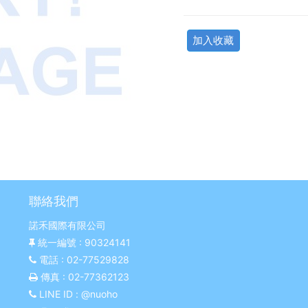
加入收藏
聯絡我們
諾禾國際有限公司
統一編號
: 90324141
電話
: 02-77529828
傳真
: 02-77362123
LINE ID
: @nuoho