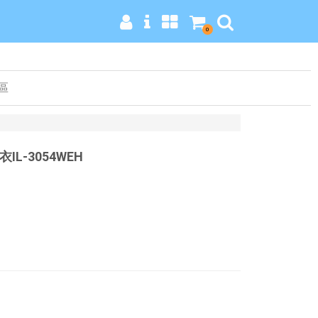
0
區
L-3054WEH